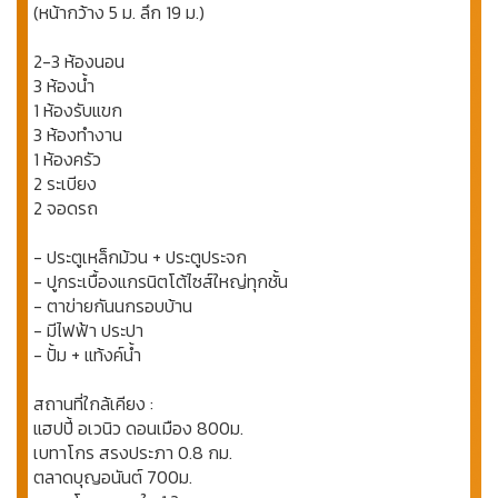
(หน้ากว้าง 5 ม. ลึก 19 ม.)
2-3 ห้องนอน
3 ห้องน้ำ
1 ห้องรับแขก
3 ห้องทำงาน
1 ห้องครัว
2 ระเบียง
2 จอดรถ
- ประตูเหล็กม้วน + ประตูประจก
- ปูกระเบื้องแกรนิตโต้ไซส์ใหญ่ทุกชั้น
- ตาข่ายกันนกรอบบ้าน
- มีไฟฟ้า ประปา
- ปั้ม + แท้งค์น้ำ
สถานที่ใกล้เคียง :
แฮปปี้ อเวนิว ดอนเมือง 800ม.
เบทาโกร สรงประภา 0.8 กม.
ตลาดบุญอนันต์ 700ม.