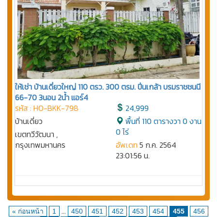
ให้เช่า บ้านเดี่ยวใหญ่ 110 ตรว. 300 ตรม. ปิ่นเกล้า บรมราชชนนี
66-70 3นอน 2น้ำ แอร์4
รหัส : HO-BKK-798
24,999
บ้านเดี่ยว
พื้นที่ 110 ตารางวา 0 งาน
0 ไร่
เขตทวีวัฒนา ,
กรุงเทพมหานคร
อัพเดท
5 ก.ค. 2564
23:01:56 น.
...
« ก่อนหน้า
1
450
451
452
453
454
455
456