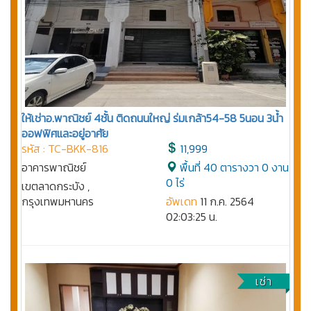
ให้เช่าอ.พาณิชย์ 4ชั้น ติดถนนใหญ่ ร่มเกล้า54-58 5นอน 3น้ำ
ออฟฟิศและอยู่อาศัย
รหัส : TC-BKK-816
11,999
อาคารพาณิชย์
พื้นที่ 40 ตารางวา 0 งาน
0 ไร่
เขตลาดกระบัง ,
กรุงเทพมหานคร
อัพเดท
11 ก.ค. 2564
02:03:25 น.
เช่า