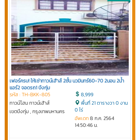
เฟอร์ครบ! ให้เช่าทาวน์เฮ้าส์ 2ชั้น นวมินทร์60-70 2นอน 2น้ำ
แอร์2 จอดรถ1 บึงกุ่ม
รหัส : TH-BKK-805
8,999
ทาวน์โฮม ทาวน์เฮ้าส์
พื้นที่ 21 ตารางวา 0 งาน
0 ไร่
เขตบึงกุ่ม , กรุงเทพมหานคร
อัพเดท
8 ก.ค. 2564
14:50:46 น.