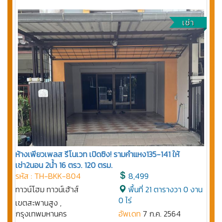
เช่า
ห้างเพียวเพลส รีโนเวท เปิดซิง! รามคำแหง135-141 ให้
เช่า2นอน 2น้ำ 16 ตรว. 120 ตรม.
รหัส : TH-BKK-804
8,499
ทาวน์โฮม ทาวน์เฮ้าส์
พื้นที่ 21 ตารางวา 0 งาน
0 ไร่
เขตสะพานสูง ,
กรุงเทพมหานคร
อัพเดท
7 ก.ค. 2564