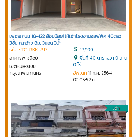
เพชรเกษม118-122 อ้อมน้อย! ให้เช่าโรงงานออฟฟิศ 40ตรว
3ชั้น ถ.กว้าง 8ม. 3นอน 3น้ำ
รหัส : TC-BKK-817
27,999
อาคารพาณิชย์
พื้นที่ 40 ตารางวา 0 งาน
0 ไร่
เขตหนองแขม ,
กรุงเทพมหานคร
อัพเดท
11 ก.ค. 2564
02:05:52 น.
เช่า