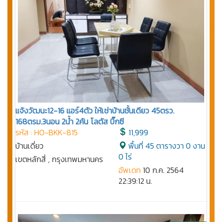
แจ้งวัฒนะ12-16 แอร์4ตัว ให้เช่าบ้านชั้นเดียว 45ตรว.
168ตรม.3นอน 2น้ำ 2คัน โลตัส บิ๊กซี
รหัส : HO-BKK-815
11,999
บ้านเดี่ยว
พื้นที่ 45 ตารางวา 0 งาน
0 ไร่
เขตหลักสี่ , กรุงเทพมหานคร
อัพเดท
10 ก.ค. 2564
22:39:12 น.