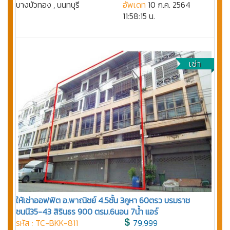
บางบัวทอง , นนทบุรี
อัพเดท
10 ก.ค. 2564
11:58:15 น.
เช่า
ให้เช่าออฟฟิต อ.พาณิชย์ 4.5ชั้น 3คูหา 60ตรว บรมราช
ชนนี35-43 สิรินธร 900 ตรม.6นอน 7น้ำ แอร์
รหัส : TC-BKK-811
79,999