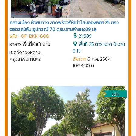
กลางเมือง ห้วยขวาง ลาดพร้าว!ให้เช่าโฮมออฟฟิศ 25 ตรว
จอดรถ3คัน อุปกรณ์ 70 ตรม.รามคำแหง39 เล
รหัส : OF-BKK-800
21,999
อาคาร พื้นที่สำนักงาน
พื้นที่ 25 ตารางวา 0 งาน
0 ไร่
เขตวังทองหลาง ,
กรุงเทพมหานคร
อัพเดท
6 ก.ค. 2564
10:34:30 น.
เช่า