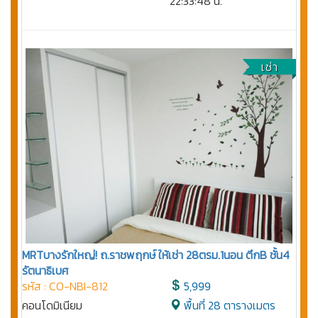
22:33:48 น.
เช่า
MRTบางรักใหญ่! ถ.ราชพฤกษ์ ให้เช่า 28ตรม.1นอน ตึกB ชั้น4
รัตนาธิเบศ
รหัส : CO-NBI-812
5,999
คอนโดมิเนียม
พื้นที่ 28 ตารางเมตร