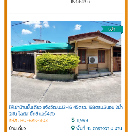
18:14:43 น.
เช่า
ให้เช่าบ้านชั้นเดียว แจ้งวัฒนะ12-16 45ตรว. 168ตรม.3นอน 2น้ำ
2คัน โลตัส บิ๊กซี แอร์4ตัว
รหัส : HO-BKK-803
11,999
บ้านเดี่ยว
พื้นที่ 45 ตารางวา 0 งาน