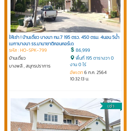
ให้เช่า ! บ้านเดี่ยว บางนา กม.7 195 ตรว. 450 ตรม. 4นอน 5น้ำ
เมกาบางนา รร.นานาชาติคอนคอร์เด
รหัส : HO-SPK-799
86,999
บ้านเดี่ยว
พื้นที่ 195 ตารางวา 0
งาน 0 ไร่
บางพลี , สมุทรปราการ
อัพเดท
6 ก.ค. 2564
10:32:13 น.
เช่า