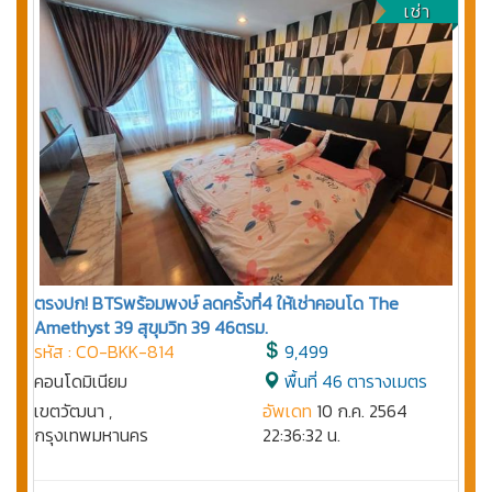
เช่า
ตรงปก! BTSพร้อมพงษ์ ลดครั้งที่4 ให้เช่าคอนโด The
Amethyst 39 สุขุมวิท 39 46ตรม.
รหัส : CO-BKK-814
9,499
คอนโดมิเนียม
พื้นที่ 46 ตารางเมตร
เขตวัฒนา ,
อัพเดท
10 ก.ค. 2564
กรุงเทพมหานคร
22:36:32 น.