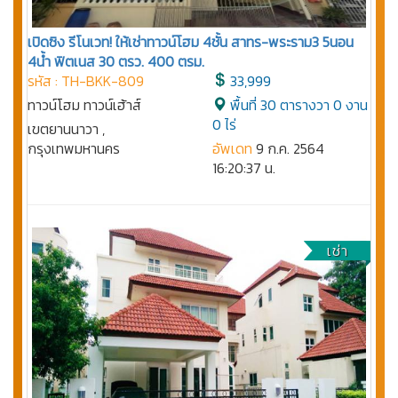
เปิดซิง รีโนเวท! ให้เช่าทาวน์โฮม 4ชั้น สาทร-พระราม3 5นอน
4น้ำ ฟิตเนส 30 ตรว. 400 ตรม.
รหัส : TH-BKK-809
33,999
ทาวน์โฮม ทาวน์เฮ้าส์
พื้นที่ 30 ตารางวา 0 งาน
0 ไร่
เขตยานนาวา ,
กรุงเทพมหานคร
อัพเดท
9 ก.ค. 2564
16:20:37 น.
เช่า