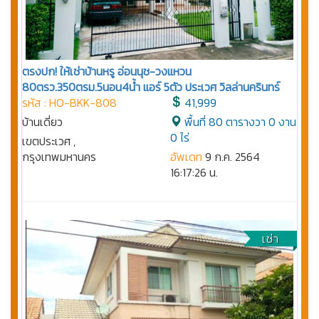
ตรงปก! ให้เช่าบ้านหรู อ่อนนุช-วงแหวน
80ตรว.350ตรม.5นอน4น้ำ แอร์ 5ตัว ประเวศ วิลล่านครินทร์
รหัส : HO-BKK-808
41,999
บ้านเดี่ยว
พื้นที่ 80 ตารางวา 0 งาน
0 ไร่
เขตประเวศ ,
กรุงเทพมหานคร
อัพเดท
9 ก.ค. 2564
16:17:26 น.
เช่า