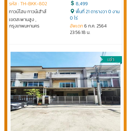
รหัส : TH-BKK-802
8,499
ทาวน์โฮม ทาวน์เฮ้าส์
พื้นที่ 21 ตารางวา 0 งาน
0 ไร่
เขตสะพานสูง ,
กรุงเทพมหานคร
อัพเดท
6 ก.ค. 2564
23:56:18 น.
เช่า