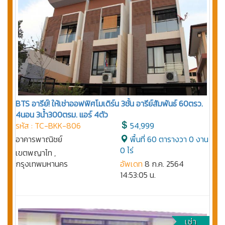
BTS อารีย์! ให้เช่าออฟฟิศโมเดิร์น 3ชั้น อารีย์สัมพันธ์ 60ตรว.
4นอน 3น้ำ300ตรม. แอร์ 4ตัว
รหัส : TC-BKK-806
54,999
อาคารพาณิชย์
พื้นที่ 60 ตารางวา 0 งาน
0 ไร่
เขตพญาไท ,
กรุงเทพมหานคร
อัพเดท
8 ก.ค. 2564
14:53:05 น.
เช่า