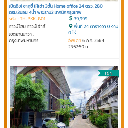
เปิดซิง! จากุซี่ ให้เช่า 3ชั้น Home office 24 ตรว. 280
ตรม.3นอน 4น้ำ พระราม3 เทคนิคกรุงเทพ
รหัส : TH-BKK-801
39,999
ทาวน์โฮม ทาวน์เฮ้าส์
พื้นที่ 24 ตารางวา 0 งาน
0 ไร่
เขตยานนาวา ,
กรุงเทพมหานคร
อัพเดท
6 ก.ค. 2564
23:52:50 น.
เช่า