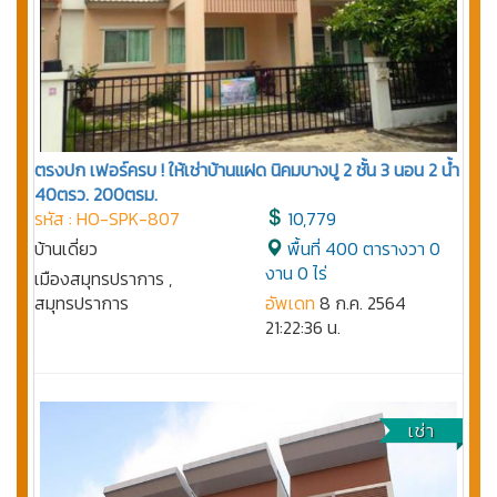
ตรงปก เฟอร์ครบ ! ให้เช่าบ้านแฝด นิคมบางปู 2 ชั้น 3 นอน 2 น้ำ
40ตรว. 200ตรม.
รหัส : HO-SPK-807
10,779
บ้านเดี่ยว
พื้นที่ 400 ตารางวา 0
งาน 0 ไร่
เมืองสมุทรปราการ ,
สมุทรปราการ
อัพเดท
8 ก.ค. 2564
21:22:36 น.
เช่า