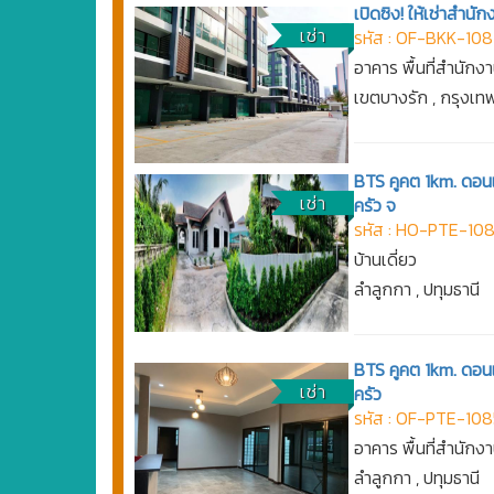
เปิดซิง! ให้เช่าสำ
เช่า
รหัส : OF-BKK-10
อาคาร พื้นที่สำนักง
เขตบางรัก , กรุงเ
BTS คูคต 1km. ดอน
เช่า
ครัว จ
รหัส : HO-PTE-10
บ้านเดี่ยว
ลำลูกกา , ปทุมธานี
BTS คูคต 1km. ดอน
เช่า
ครัว
รหัส : OF-PTE-108
อาคาร พื้นที่สำนักง
ลำลูกกา , ปทุมธานี