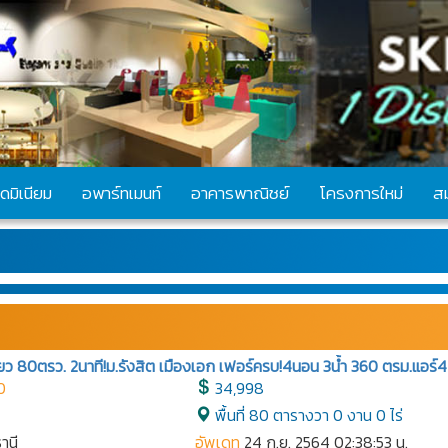
ดมิเนียม
อพาร์ทเมนท์
อาคารพาณิชย์
โครงการใหม่
ส
่ยว 80ตรว. 2นาที!ม.รังสิต เมืองเอก เฟอร์ครบ!4นอน 3น้ำ 360 ตรม.แอร์4
0
34,998
พื้นที่ 80 ตารางวา 0 งาน 0 ไร่
ธานี
อัพเดท
24 ก.ย. 2564 02:38:53 น.