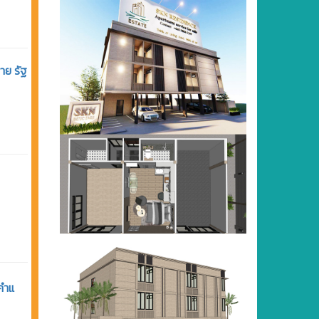
าย รัฐ
มคำแ