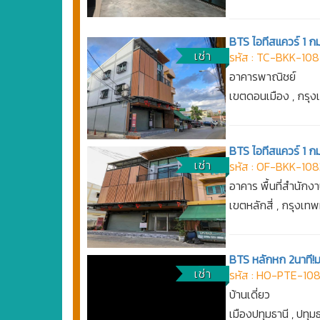
BTS ไอทีสแควร์ 1 กม
เช่า
รหัส : TC-BKK-10
อาคารพาณิชย์
เขตดอนเมือง , กรุ
BTS ไอทีสแควร์ 1 กม
เช่า
รหัส : OF-BKK-108
อาคาร พื้นที่สำนักง
เขตหลักสี่ , กรุงเ
BTS หลักหก 2นาที!ม.
เช่า
รหัส : HO-PTE-10
บ้านเดี่ยว
เมืองปทุมธานี , ปทุม