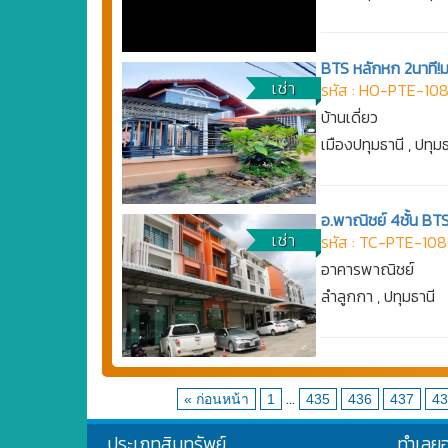
BTS หลักหก 2นาที!ม
เช่า
รหัส : HO-PTE-108
บ้านเดี่ยว
เมืองปทุมธานี , ปทุม
อ.พาณิชย์ 4ชั้น BT
เช่า
รหัส : TC-PTE-10
อาคารพาณิชย์
ลำลูกกา , ปทุมธานี
...
« ก่อนหน้า
1
435
436
437
43
ประเภทสินทรัพย์
ทำเลย