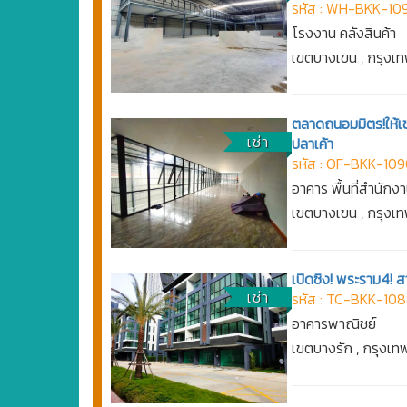
รหัส : WH-BKK-10
โรงงาน คลังสินค้า
เขตบางเขน , กรุง
ตลาดถนอมมิตร!ให้เช
เช่า
ปลาเค้า
รหัส : OF-BKK-10
อาคาร พื้นที่สำนักง
เขตบางเขน , กรุง
เปิดซิง! พระราม4! ส
เช่า
รหัส : TC-BKK-10
อาคารพาณิชย์
เขตบางรัก , กรุงเ