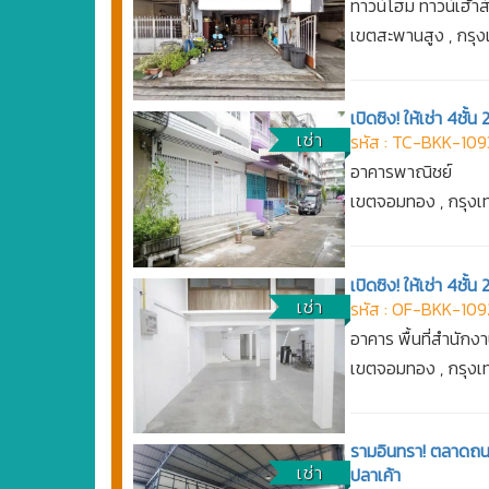
ทาวน์โฮม ทาวน์เฮ้าส
เขตสะพานสูง , กรุ
เปิดซิง! ให้เช่า 4ช
เช่า
รหัส : TC-BKK-109
อาคารพาณิชย์
เขตจอมทอง , กรุง
เปิดซิง! ให้เช่า 4ช
เช่า
รหัส : OF-BKK-109
อาคาร พื้นที่สำนักง
เขตจอมทอง , กรุง
รามอินทรา! ตลาดถนอ
เช่า
ปลาเค้า