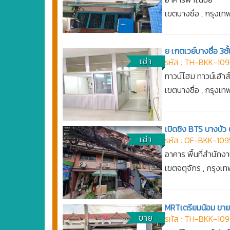
เขตบางซื่อ , กรุงเ
ย เกตเวย์บางซื่อ 3
เช่า
รหัส : TH-BKK-10
ทาวน์โฮม ทาวน์เฮ้าส
เขตบางซื่อ , กรุงเ
เปิดซิง BTS บางบัว ต
เช่า
รหัส : OF-BKK-109
อาคาร พื้นที่สำนักง
เขตจตุจักร , กรุง
MRTเตรียมน้อม ขาย ท
ขาย
รหัส : TH-BKK-10