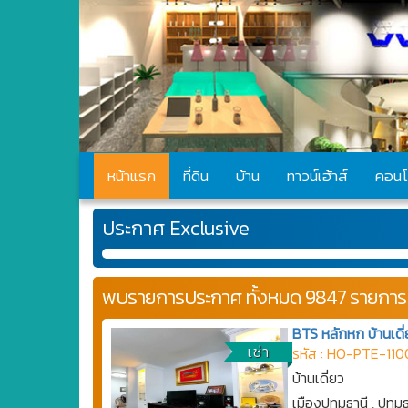
หน้าแรก
ที่ดิน
บ้าน
ทาวน์เฮ้าส์
คอนโ
ประกาศ Exclusive
พบรายการประกาศ ทั้งหมด 9847 รายการ
BTS หลักหก บ้านเดี
เช่า
รหัส : HO-PTE-110
บ้านเดี่ยว
เมืองปทุมธานี , ปทุม