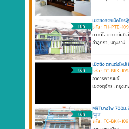
เปิดซิงสด!แม็คโครฟู
เช่า
รหัส : TH-PTE-10
ทาวน์โฮม ทาวน์เฮ้าส
ลำลูกกา , ปทุมธานี
เปิดซิง ตกแต่งใหม่! 
เช่า
รหัส : TC-BKK-10
อาคารพาณิชย์
เขตจตุจักร , กรุง
MRTบางโพ 700ม. 3ชั
เช่า
รัฐส
รหัส : TC-BKK-109
อาคารพาณิชย์