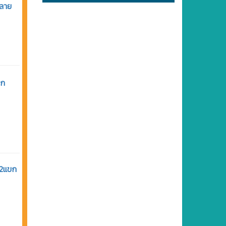
หลาย
ขก
 2แขก