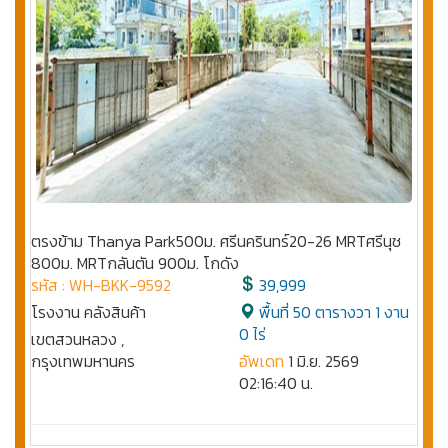
ตรงข้าม Thanya Park500ม. ศรีนครินทร์20-26 MRTศรีนุช
800ม. MRTกลันตัน 900ม. โกดัง
รหัส : WH-BKK-9592
39,999
โรงงาน คลังสินค้า
พื้นที่ 50 ตารางวา 1 งาน
0 ไร่
เขตสวนหลวง ,
กรุงเทพมหานคร
อัพเดท
1 มิ.ย. 2569
02:16:40 น.