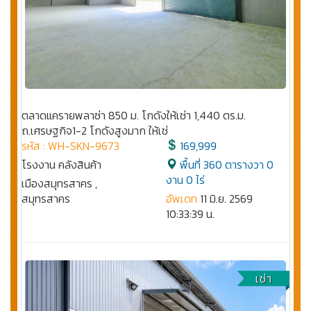
ตลาดแครายพลาซ่า 850 ม. โกดังให้เช่า 1,440 ตร.ม.
ถ.เศรษฐกิจ1-2 โกดังสูงมาก ให้เช่
รหัส : WH-SKN-9673
169,999
โรงงาน คลังสินค้า
พื้นที่ 360 ตารางวา 0
งาน 0 ไร่
เมืองสมุทรสาคร ,
สมุทรสาคร
อัพเดท
11 มิ.ย. 2569
10:33:39 น.
เช่า