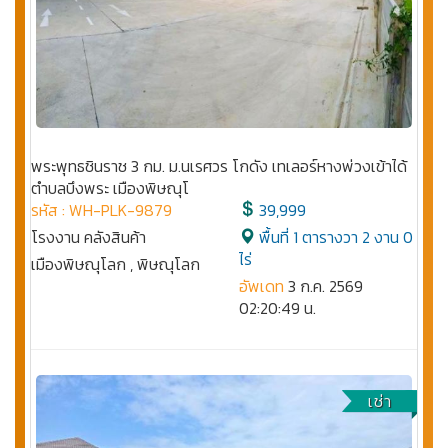
พระพุทธชินราช 3 กม. ม.นเรศวร โกดัง เทเลอร์หางพ่วงเข้าได้
ตำบลบึงพระ เมืองพิษณุโ
รหัส : WH-PLK-9879
39,999
โรงงาน คลังสินค้า
พื้นที่ 1 ตารางวา 2 งาน 0
ไร่
เมืองพิษณุโลก , พิษณุโลก
อัพเดท
3 ก.ค. 2569
02:20:49 น.
เช่า