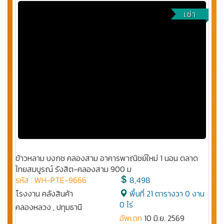
เช่า
ข้าวหลาม บงกช คลองสาม อาคารพาณิชย์ใหม่ 1 นอน ตลาด
ไทยสมบูรณ์ รังสิต-คลองสาม 900 ม
รหัส : WH-PTE-9666
8,498
โรงงาน คลังสินค้า
พื้นที่ 21 ตารางวา 0 งาน
0 ไร่
คลองหลวง , ปทุมธานี
อัพเดท
10 มิ.ย. 2569