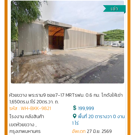
เช่า
ห้วยขวาง พระราม9 ซอย7-17 MRTรฟม. 0.6 กม. โกดังให้เช่า
1,650ตร.ม.1ไร่ 20ตร.วา. ถ.
รหัส : WH-BKK-9821
199,999
โรงงาน คลังสินค้า
พื้นที่ 20 ตารางวา 0 งาน
1 ไร่
เขตห้วยขวาง ,
กรุงเทพมหานคร
อัพเดท
27 มิ.ย. 2569