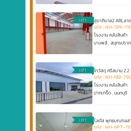
เช่า
สุขาภิบาล2 ARLลาดก
รหัส : WH-SPK-79
โรงงาน คลังสินค้า
บางพลี , สมุทรปรา
เช่า
ไทวัสดุ ศรีสมาน 2.
รหัส : WH-NBI-79
โรงงาน คลังสินค้า
ปากเกร็ด , นนทบุรี
เช่า
โลตัส พุทธมณฑลสาย 4
รหัส : WH-NPT-7