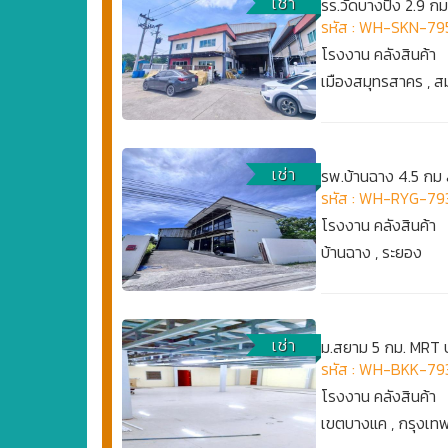
เช่า
รร.วัดบางปิ้ง 2.9 ก
รหัส : WH-SKN-79
โรงงาน คลังสินค้า
เมืองสมุทรสาคร , 
เช่า
รพ.บ้านฉาง 4.5 กม 
รหัส : WH-RYG-79
โรงงาน คลังสินค้า
บ้านฉาง , ระยอง
เช่า
ม.สยาม 5 กม. MRT 
รหัส : WH-BKK-79
โรงงาน คลังสินค้า
เขตบางแค , กรุงเ