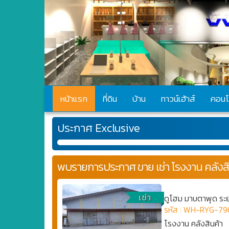
หน้าแรก
ที่ดิน
บ้าน
ทาวน์เฮ้าส์
คอนโ
ประกาศ Exclusive
พบรายการประกาศ ขาย เช่า โรงงาน คลังสิ
เช่า
ดูโฮม มาบตาพุด ระยอ
รหัส : WH-RYG-79
โรงงาน คลังสินค้า