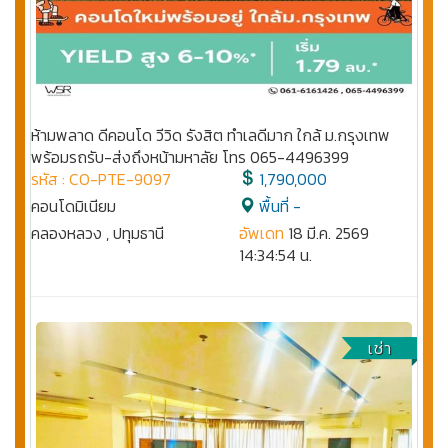
ห้ามพลาด ดีคอนโด วีวิด รังสิต ทำเลดีมาก ใกล้ ม.กรุงเทพ
พร้อมรถรับ-ส่งถึงหน้ามหาลัย โทร 065-4496399
รหัส : CO-PTE-9097
1,790,000
คอนโดมิเนียม
พื้นที่ -
คลองหลวง , ปทุมธานี
อัพเดท
18 มี.ค. 2569
14:34:54 น.
เช่า