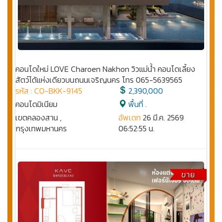
คอนโดใหม่ LOVE Charoen Nakhon วิวแม่น้ำ คอนโดเลี้ยง
สัตว์ได้แห่งเดียวบนถนนเจริญนคร โทร 065-5639565
รหัส : CO-BKK-9145
2,390,000
คอนโดมิเนียม
พื้นที่ .
เขตคลองสาน ,
อัพเดท
26 มี.ค. 2569
กรุงเทพมหานคร
06:52:55 น.
ขาย