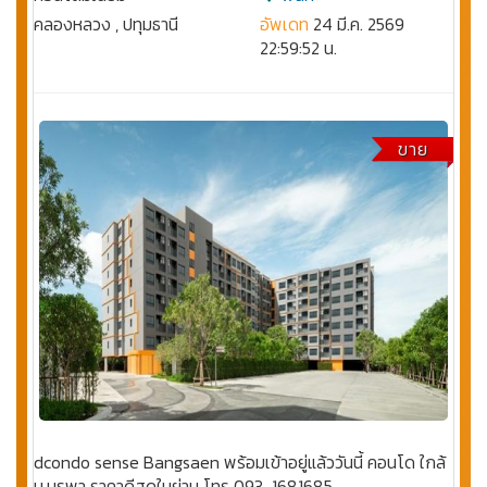
คลองหลวง , ปทุมธานี
อัพเดท
24 มี.ค. 2569
22:59:52 น.
ขาย
dcondo sense Bangsaen พร้อมเข้าอยู่แล้ววันนี้ คอนโด ใกล้
ม.บูรพา ราคาดีสุดในย่าน โทร 093-1681685