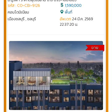
รหัส : CO-CBI-9126
1,590,000
คอนโดมิเนียม
พื้นที่
เมืองชลบุรี , ชลบุรี
อัพเดท
24 มี.ค. 2569
22:37:20 น.
ขาย