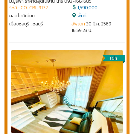
ม.บูรพา ราคาดีสุดในย่าน โทร 093-1681685
รหัส : CO-CBI-9172
1,590,000
คอนโดมิเนียม
พื้นที่
เมืองชลบุรี , ชลบุรี
อัพเดท
30 มี.ค. 2569
16:59:23 น.
เช่า