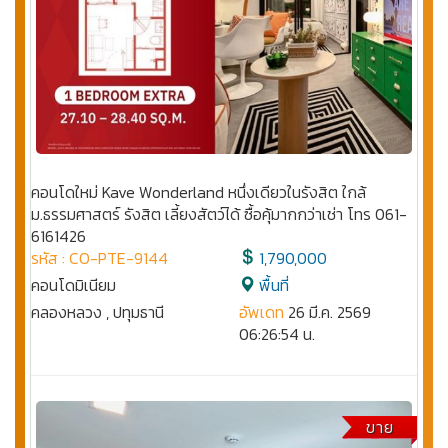
คอนโดใหม่ Kave Wonderland หนึ่งเดียวในรังสิต ใกล้
ม.ธรรมศาสตร์ รังสิต เลี้ยงสัตว์ได้ ซื้อคุ้มากกว่าเช่า โทร 061-
6161426
รหัส : CO-PTE-9144
1,790,000
คอนโดมิเนียม
พื้นที่
คลองหลวง , ปทุมธานี
อัพเดท
26 มี.ค. 2569
06:26:54 น.
ขาย