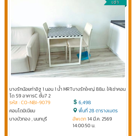
เช่า
บางรักน้อยท่าอิฐ 1 นอน 1 น้ำ MRTบางรักใหญ่ 88ม. ให้เช่าคอน
โด S9 อาคารC ชั้น7 2
รหัส : CO-NBI-9079
6,498
คอนโดมิเนียม
พื้นที่ 28 ตารางเมตร
บางบัวทอง , นนทบุรี
อัพเดท
14 มี.ค. 2569
14:00:50 น.